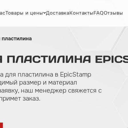
ас
Товары и цены
Доставка
Контакты
FAQ
Отзывы
 пластилина
Я
ПЛАСТИЛИНА
EPIC
а для пластилина в EpicStamp
димый размер и материал
заявку, наш менеджер свяжется с
примет заказ.