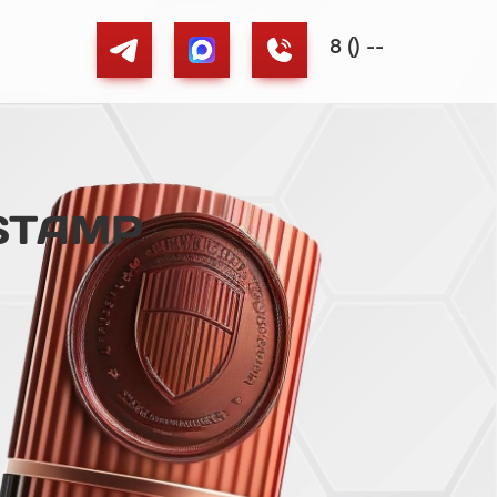
8 () --
STAMP