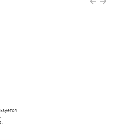
ьзуется
,
д.