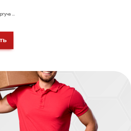
ргуча и
ТЬ