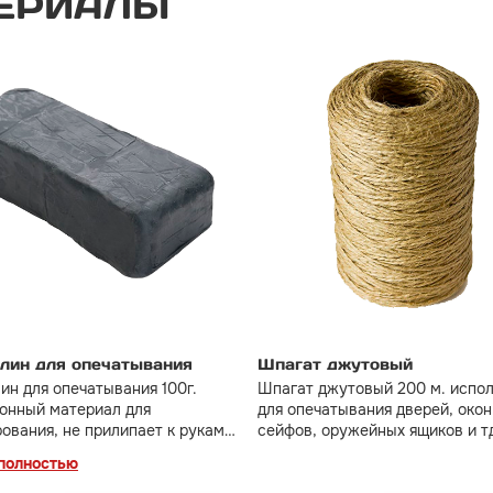
ЕРИАЛЫ
лин для опечатывания
Шпагат джутовый
ин для опечатывания 100г.
Шпагат джутовый 200 м. испол
онный материал для
для опечатывания дверей, окон
ования, не прилипает к рукам,
сейфов, оружейных ящиков и т
ринимает необходимую форму
полностью