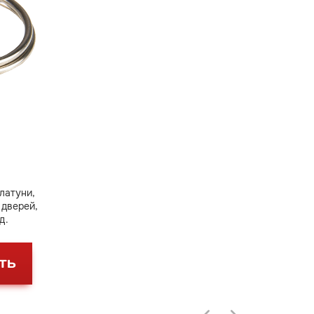
латуни,
 дверей,
д.
ТЬ