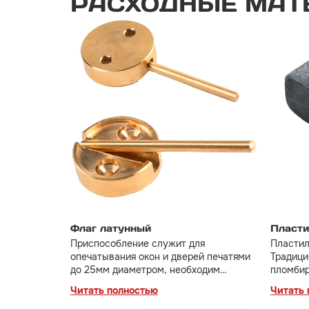
РАСХОДНЫЕ
МАТ
Флаг латунный
Пласти
Приспособление служит для
Пластил
опечатывания окон и дверей печатями
Традици
до 25мм диаметром, необходим
пломбир
пластилин или другой пломбировочный
легко п
Читать полностью
Читать 
материал