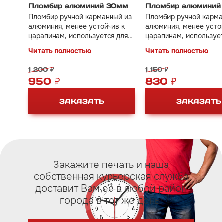
Пломбир алюминий 30мм
Пломбир алюминий
Пломбир ручной карманный из
Пломбир ручной карма
алюминия, менее устойчив к
алюминия, менее усто
царапинам, используется для
царапинам, используе
пломбировки дверей, сейфов,
пломбировки дверей, 
Читать полностью
Читать полностью
оружейных шкафов и тд.
оружейных шкафов и т
1 200 ₽
1 150 ₽
950 ₽
830 ₽
ЗАКАЗАТЬ
ЗАКАЗАТЬ
Закажите печать и наша
собственная курьерская служба
доставит Вам eё в любой район
города в тот же день!