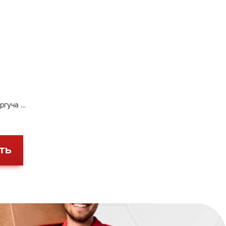
ргуча и
ТЬ