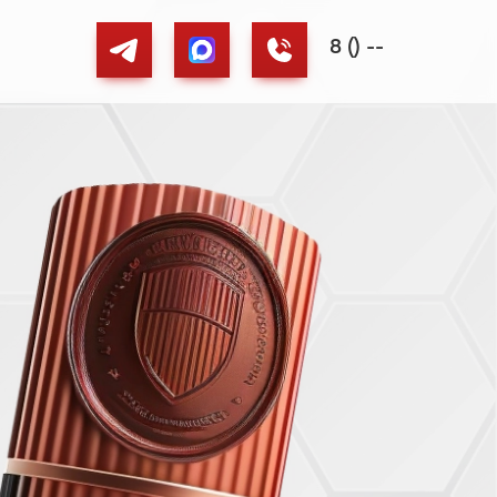
8 () --